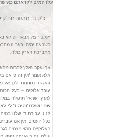
עלו המים לקראתם כאישה
כ"ט ב'; תרגום זוה"ק ק
יעקב יוצא מבאר ופוגש ב
בשבעה ימים. באר זו מחברת 
מתברכת הארץ כולה.
אך יעקב נאלץ לברוח מהארץ
אלא אומר 'אין זה כי אם בי
והשגתו נסתמת. לכן אע"פ 
עובד אלוקים – בעל הכוחו
לארץ ישראל תתגלה במלוא
שם יושלם 'והיה ד' לי לא
קנ:). עבודת ד' שלנו בנויה
ככל העמים, אין אנו עובדי
האלוקיים המצומצמים לגבולו
עולם, גם כשאנחנו נפגשים 