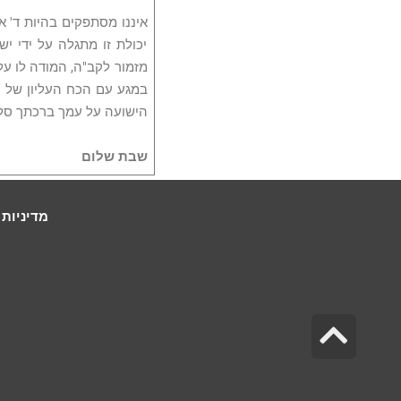
איננו מסתפקים בהיות ד' אל
יכולת זו מתגלה על ידי י
מזמור לקב"ה, המודה לו על 
במגע עם הכח העליון של ה
הישועה על עמך ברכתך סלה
שבת שלום
מדיניות 
גלילה לראש העמוד