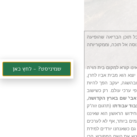
ל תוכן הבריאה שהופיעה
נוסה אל תוכה, וממקוריותה
נו קורא למקום בית הוי'ה
שמיניסט? - לחץ כאן
יוצא הוא מבית אביו לחרן,
ובהשגה, יעקב הפך להיות
י ערכי עולם. רק כשישוב
אבי' שם בארץ הקדושה,
בוד עבודתו
(תרגום זוה"ק
החידוש הראשון הוא שאיננו
מים ביותר, אף לא לערכים
 גם כשאנחנו יורדים למידת
לבטא את השם המפורש, הרי