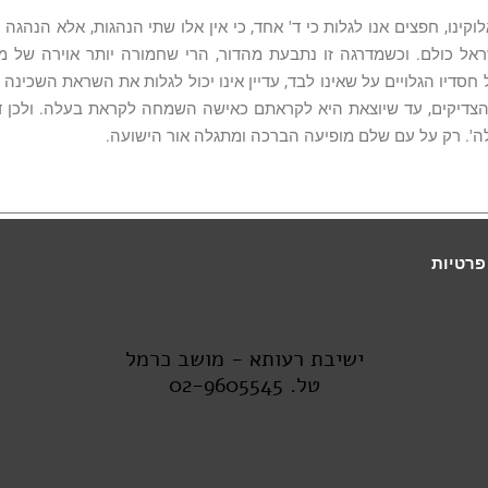
וקינו, חפצים אנו לגלות כי ד' אחד, כי אין אלו שתי הנהגות, אלא הנהג
שראל כולם. וכשמדרגה זו נתבעת מהדור, הרי שחמורה יותר אוירה של מח
חסדיו הגלויים על שאינו לבד, עדיין אינו יכול לגלות את השראת השכינה
צדיקים, עד שיוצאת היא לקראתם כאישה השמחה לקראת בעלה. ולכן דו
'. רק על עם שלם מופיעה הברכה ומתגלה אור הישועה.
פרטיות
ישיבת רעותא - מושב כרמל
טל. 02-9605545