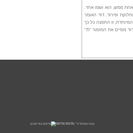
ה אחת ממש, הוא ושמו אחד.
לוקת ופירוד. דוד האומר
 המיוחדת, זו החפצה כל כך
ד מסיים את המזמור 'לד'
נבנה ומנוהל ע"י AMITTAI DIGITAL
פרסום בפייסבוק