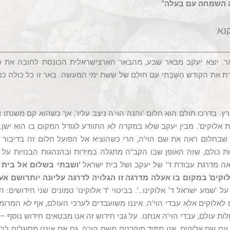
 השמחה עם בעלה"
נא:
אר. יוצא יעקב מבאר שבע, מהבאר הארצישראלית הכונסת לחובה את כ
את הקודש הַשַּׁבַּתִּי עם חוּלָם של ששת ימי המעשה. באר זו כל כולה כ
. בדרכו חולם הוא חלום 'והנה הוי'ה ניצב עליו', אך כשהוא קם משנתו אי
ת אלוקים'. מבין יעקב שלא במקרה לא התוודע לגודל המקום בו הוא ישן. 
שבחלום ראה את שם הוי'ה, הרי כשהוציא אל הפועל חלום זה בדיבור 
ת כולם, שזה האופן שבו הקב"ה מתגלה במידות ובהנהגות הבנויות על פ
ה מדרגת עבודת ד' של יעקב ושל בית ישראל
'ושבתי בשלום אל בית 
לוקים' במקום בו אעלה מדרגה זו הגלויה לדרגה עליונה יותרושם אע
 על 'שמע ישראל ד' אלוקינו..'. בביטוי 'ד אלוקינו' טמונים שני חידושים: 
ם לאלוקים אלא עבדי הוי'ה. איננו משועבדים לערכי העולם, אף לא המרומ
ת עולם, עבדי הוי'ה אנחנו. על גבי חידוש זה אנו מבטאים חידוש נוסף –
עם שם אלוקים, אנו תמיד מוקרנים משם הוי'ה. גם אם איננו מסוגלים 