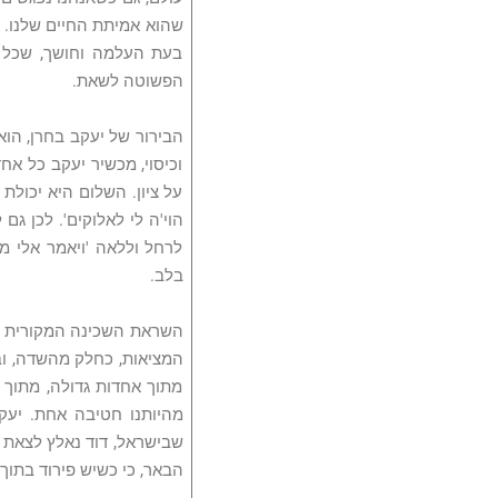
שהוא אמיתת החיים שלנו. י
בעת העלמה וחושך, שכל נ
הפשוטה לשאת.
הבירור של יעקב בחרן, הו
וכיסוי, מכשיר יעקב כל אח
על ציון. השלום היא יכולת 
הוי'ה לי לאלוקים'. לכן גם
לרחל וללאה 'ויאמר אלי מ
בלב.
השראת השכינה המקורית ש
המציאות, כחלק מהשדה, וב
מתוך אחדות גדולה, מתוך
מהיותנו חטיבה אחת. יעק
שבישראל, דוד נאלץ לצאת מ
הבאר, כי כשיש פירוד בתו