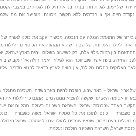
רידתו של יעקב לגלות חרן, בנתה בנו את היכולת לגלות גם במצבי הקטנות
קודת חיים, אף זו הנדמית ללא הקשר, מכוונת ומופיעה את מה של
א בירור של התאמת הנגלה עם הנכסה. מכשיר יעקב את כולנו לאורה של ה
ד ואחד לגילוי העליונות של שם ד' שהיא המהווה את הכיסוי כדי לגלות 
ההתאמה בין רמות גילוי אלה, ורק כשישוב בשלום ויהיה בארץ ישראל, יוכ
 לפני החזרה, בעת אשר שוב זוכה הוא לגילוי 'ויאמר הוי'ה אל יעקב שוב א
לאך האלוקים בחלום הלילה', אין חוצה לארץ כדאית לבטא מדרגה עליונ
ל ארץ ישראל – באר שבע, הופכת להיות באר בשדה. השכינה מתגלה בצ
אר זו אטומה היא, עד שקשה להוציא ממנה מים. אמנם כדי לגלות את ה
 הקשר האחד שבכנסת ישראל. השראת השכינה בעולם, המלווה את ישרא
ב כשבורח – כונס לתוכו את כל סגולת ישראל, משה כשבורח – כונס
ירושלים בעת פירוד, שונאיו עומדים למולו. עם כל אהבת ישראל הגדולה 
ך כנסת ישראל, השראת השכינה הולכת ונעלמת.