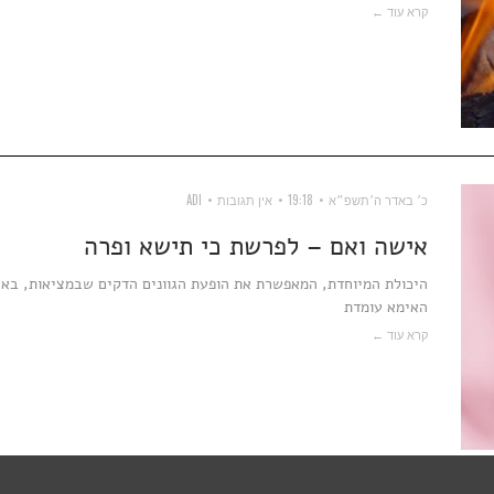
קרא עוד ←
כ׳ באדר ה׳תשפ״א
19:18
אין תגובות
ADI
אישה ואם – לפרשת כי תישא ופרה
היכולת המיוחדת, המאפשרת את הופעת הגוונים הדקים שבמציאות, באה 
האימא עומדת
קרא עוד ←