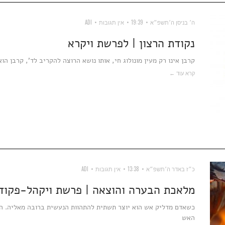
ה׳ בניסן ה׳תשפ״א
19:39
אין תגובות
ADI
נקודת הרצון | לפרשת ויקרא
קרבן אינו רק מעין מונולוג חי, אותו נושא הרוצה להקריב לד', קרבן ה
קרא עוד ←
כ״ז באדר ה׳תשפ״א
13:38
אין תגובות
ADI
מלאכת הבערה והוצאה | פרשת ויקהל-פקוד
כשאדם מדליק אש הוא יוצר תשתית להתהוות הנעשית ברובה מאליה. ה
האש