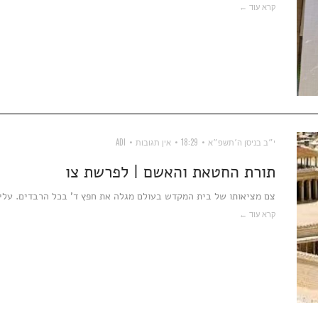
קרא עוד ←
י״ב בניסן ה׳תשפ״א
18:29
אין תגובות
ADI
תורת החטאת והאשם | לפרשת צו
צם מציאותו של בית המקדש בעולם מגלה את חפץ ד' בכל הרבדים. עלי
קרא עוד ←