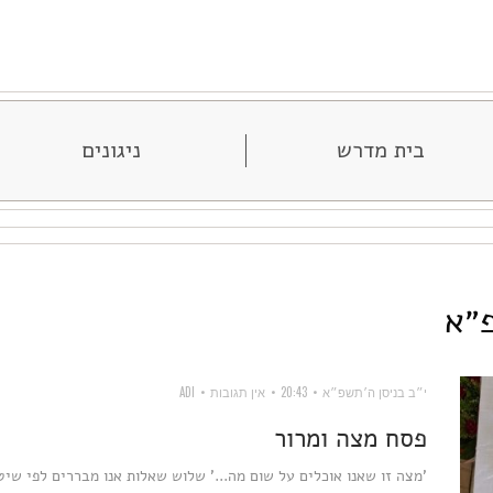
בית מדרש
ניגונים
פ״א
י״ב בניסן ה׳תשפ״א
20:43
אין תגובות
ADI
פסח מצה ומרור
'מצה זו שאנו אוכלים על שום מה...' שלוש שאלות אנו מבררים לפי שי