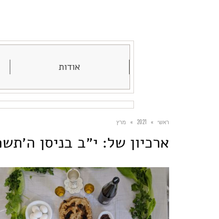
אודות
ראשי
»
2021
»
מרץ
ארכיון של:
י״ב בניסן ה׳תש