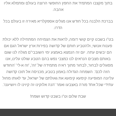
בתוך מקצבו המתמיד את החפץ החופשי הרוצה בעולם ומתמלא אליו
אהבה.
בברכת הלבנה בכל חודש אנו מגלים אספקלריא מאירה זו בעולם בכל
הדרו.
בט"ו בשבט קיים קושי דומה, לראות את הצמיחה המתחילה ללא יכולת
פענוח אנושי, ולהטביע חותם של קדושה בפירות ארץ ישראל הגם אם
הם יבשים עתה. יום זה הנמצא באמצע ימי השובבי"ם מגלה לנו שגם
באותם מצבים הנראים לנו כמצבי נפש בהם הטבע שולט עלינו, אנו
מסוגלים לבחור, לבחור מתוך ראיה מתמידה של 'זה', 'זה א-לי' 'החודש
הזה לכם'. השמחה הגדולה באמון בטבע, מכניסה אל תוכו קדושה
עליונה המופיעה קימעא קימעא את גאולתם של ישראל, עד לאותו מחול
עתידי שכל אחד מורה באצבעו ואמר 'הנה אלוקינו זה קיוינו לו ויושיענו'.
שבת שלום וט"ו בשבט קדוש ושמח!