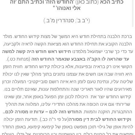
כתיב הכא
(כתוב כאן)
'החודש הזה' וכתיב התם 'זה
אלי ואנוהו' "
(י"ב ב'; סנהדרין מ"ב.)
ברכת הלבנה בתחילת חודש היא המשך של מצות קידוש החודש. מולד
הלבנה הקובע את תחילת החודש הוא מציאות הקשה לראיה ולקביעה,
עד כדי כך שרבי ישמעאל מלמדנו
חידוש ראש חודש היה קשה למשה
עד שהראה לו הקב"ה באצבע שנאמר החודש הזה
(מנחות כט.).
הקושי אינו רק בראיה ובפיענוח, אלא ביכולת קידוש החודש. חווית הזמן
היא חוויה שבה אנו חשים את עצמנו נתונים בתוך מהלך שאין לנו יכולת
שליטה עליו, ונתינת טעם לזמן היא איזה רושם סובייקטיבי המעלה זכרון
מאירועים שהיו לאור תאריכי שנה והתחלפות עונות, שאינם תלויים בנו.
קידוש החודש יוצר את היכולת לכונן זמן הפועל באופן אחר, זמן שאינו
שרירותי וגם אינו הכופה את מהלכו התדירי עלינו, המלווה את תהליך
ההתבגרות, הזקנה והמוות.
החודש הזה לכם – עדות זו מסורה לכם..
וקידוש החודש לבית דין מסורה
(על פי ר"ה כב.). תודעת הזמן יכולה
להיות אופן של גילוי תוכן מופשט באופן של קימעא קימעא, באופן החודר
ומתאים את כל החיים כולם, בין הגשמיים ובין הרוחניים, אל גדלו. העולם