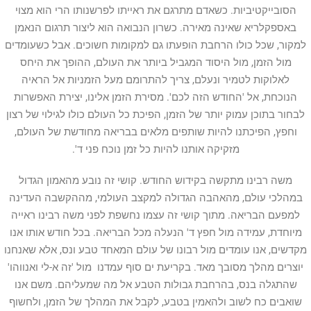
הסובייקטיביות. כשאדם מתרגם את ראייתו לפרשנותו הרי הוא מצוי
באספקלריא שאינה מאירה. כשרון הנבואה הוא ליצור תרגום הנאמן
למקור, שכל כולו הרחבת הופעתו גם למקומות חשוכים. אבל כשעומדים
מול הזמן, מול היסוד המגביל ביותר את העולם, ההופך את היחס
לאלוקות לטמיר ונעלם, צריך להתרומם מעל הזמניות אל הראיה
הנוכחת, אל 'החודש הזה לכם'. מסירת הזמן אלינו, יצירת האפשרות
לבחור בתוכן עמוק יותר של הזמן, הפיכת כל העולם כולו לגילוי של רצון
וחפץ, הפיכתנו להיות שותפים מלאים בבריאה מחודשת של העולם,
מזקיקה אותנו להיות כל זמן נוכח פני ד'.
משה רבינו מתקשה בקידוש החודש. קושי זה נובע מהאמון הגדול
במהלכי עולם, מהאהבה הגדולה למקצב העולמי, מההקשבה העדינה
למפעם הבריאה. מתוך קושי זה עצמו נחשפת לפני משה רבינו ראייה
מיוחדת, עמידה מול חפץ ד' הנעלה מכל הבריאה. בכל חודש אותו אנו
מקדשים, אנו עומדים מול רבונו של עולם המאחד טבע ונס, אלא שאנחנו
יוצרים מהלך מסובך מאד. בקריעת ים סוף עמדנו מול 'זה א-לי ואנווהו'
שהתגלה בנס, בהרחבת גבולות הטבע אל מה שמעליהם. משם אנו
שואבים כח לשוב ולהאמין בטבע, לקבל את המהלך של הזמן, ולחשוף