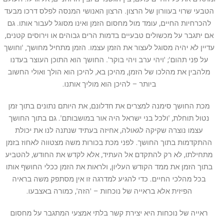
הטבעי שרוי בעוורון של הרצון. הרצון האנושי המנסה לפלס דרכו מבעד
להכרחיות החיים, עומד מול מחסום הזמן ואינו מסוגל לעבור אותו. גם
אם יתגבר על מכשולים טבעיים בדמות הרים גבוהים או וירוסים קטנים,
עדיין לא יהיה מסוגל לעצור את הזמן עצמו. הזמן מתחיל מחושך, 'וחושך
על פני תהום'; 'ויהי ערב ויהי בוקר'. החושך הוא התוכן העוצר בעדנו
מלהבין את מהלכו של הזמן, מהיכן בא, להיכן הוא הולך ואולי החשוב
ביותר – להיכן הוא מוליך אותנו.
מכת החושך סימנה למצרים את חדלונם, את היותם נתונים בתוך זמן
נטול תוחלת, 'ולכל בני ישראל היה אור במושבותם'. גם בתוך החושך
עצמו נוצרה שקיקה לגאולה, אחיזה בעתיד שנתנה לנו את יכולת
ההתקדמות בתוך החושך. לפני מכת בכורות משה מצטווה לאחוז בזמן
מתחילתו, לא רק להתקדם אל העתיד, אלא לקדש את החודש, להטביע
בתוך הזמן את ממד הקודש העליון, ולראות את הזמן ככלי החושף אותו
בכל מהלכי החיים. כדי להגיע למדרגה זו אין מסתפק משה בראיה
הפיזית אלא בראייה של נוכחות – 'הזה', כמורה באצבעו.
ראייה של נוכחות היא יצירת קשר בלתי אמצעי המתגבר על מחסום