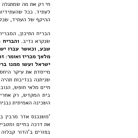
חי רק את מה שמתגלה ב
לעתיד. ככל שהעתידיות
ההיקף של העתיד, שכל כ
הבריח התיכון, המבריח
שנקרא נדיב.
והבריח 
שבע, וכאשר עברו ישר
מלאך מכריז ואומר: ז
ישראל ועשו ממנו בר
מייסדת את עיקר היחס 
שניתנה בנדיבות תהיה 
חיים מלאי חופש, הנוב
בית המקדש, רק אחרי 
השכינה האמיתית נבנית
'משנכנס אדר מרבין ב
את דרכה בחיים ומטביע
בפורים ב'הדור קבלוה 