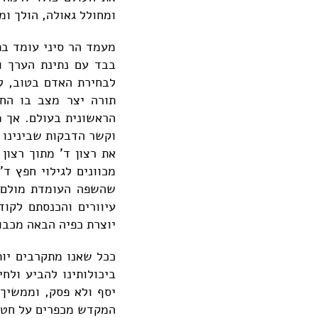
ומחולל גאולה, הולך ו
מעמד הר סיני עומד בתו
בבד עם נתינת הערך ו
לבחירת האדם בטוב, ל
תורה יצר מצב בו החי
הראשונית בעולם. אך מצ
וקשר הדבקות שבינינו ל
את רצון ד' מתוך רצון 
מכוונים לגילוי חפץ ד
שהשפה העומדת מולם ת
עיוורים והכנסתם לקו
יוצרת כפיה הבאה מכבו
ככל שאנו מתקרבים יות
ביכולותינו להביע ולח
יסף ולא פסק, וממשיך
המקדש מכפרים על חטאי