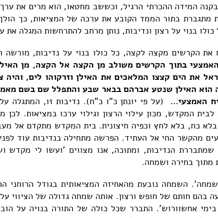
קנה המידה ההכרתי הרגיל, וכששב מחטאו, הוא מרים את ערך 
 מתגברת בתור הממד הקובע את ערכה של המציאות, כך הולך ו
ולו בנוי על רצון ונדיבות, נותן מרחב להתרחשות המגלה את ע
 את הקרשים מקצה לקצה, כל כולו בנוי על נדיבות, מורשה ה
האמצעי בתוך הקרשים משולב מן הקצה אל הקצה, מן האיל
אל את הים קצצו המלאכים את האילן וזרקוהו לים, והיה צף
ה הוא האילן שנטע אברהם בבאר שבע והתפלל שם בשם מאמרו 
יח האמצעי…
(על פי יונתן כ"ו כ"ח). נדיבות זו, המתגלה על
לבית המקדש, מכון עילוי הרצון וגילוי ערכו במציאות. לכן 
בלא כח, בלא לחץ וכפיה חיצונית. בית המקדש מתקדם אל מעב
עים מהקשר החי אל העתיד. הפרשה מתחילה בנדיבות עוד לפני ש
שמתבררת הנדיבות, ומתוכה, אנו מצווים 'ועשו לי מקדש וש
 מתוך בחירה ושמחה.
שמחה'. השמחה נובעת מהאחיזה המציאותית בגודל הרוחני ה
ה בהם חותם של חופש ורצון. אותה שמחה גדולה של הציווי על
בימי אחשוורוש'. התברר שכל כולה של התורה בנויה על הוב