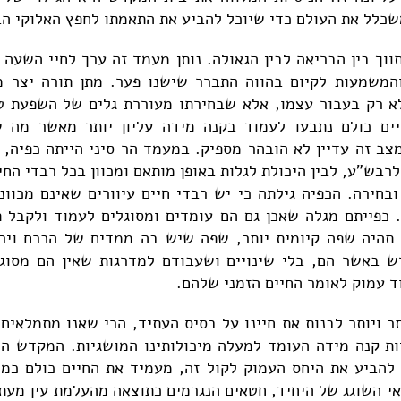
משכלל את העולם כדי שיוכל להביע את התאמתו לחפץ האלוקי הב
וך בין הבריאה לבין הגאולה. נותן מעמד זה ערך לחיי השעה 
המשמעות לקיום בהווה התברר שישנו פער. מתן תורה יצר מצ
א רק בעבור עצמו, אלא שבחירתו מעוררת גלים של השפעת טו
ים כולם נתבעו לעמוד בקנה מידה עליון יותר מאשר מה 
ב זה עדיין לא הובהר מספיק. במעמד הר סיני הייתה כפיה, כ
רבש"ע, לבין היכולת לגלות באופן מותאם ומכוון בכל רבדי החיי
ובחירה. הכפיה גילתה כי יש רבדי חיים עיוורים שאינם מכוונ
'. כפייתם מגלה שאכן גם הם עומדים ומסוגלים לעמוד ולקבל ת
היה שפה קיומית יותר, שפה שיש בה ממדים של הכרח וירא
דש באשר הם, בלי שינויים ושעבודם למדרגות שאין הם מסוג
ד עמוק לאומר החיים הזמני שלהם.
ר ויותר לבנות את חיינו על בסיס העתיד, הרי שאנו מתמלאים
יות קנה מידה העומד למעלה מיכולותינו המושגיות. המקדש ה
 להביע את היחס העמוק לקול זה, מעמיד את החיים כולם כמל
 השוגג של היחיד, חטאים הנגרמים כתוצאה מהעלמת עין מעתי