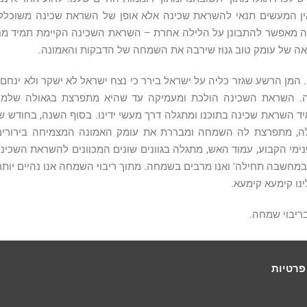
ן המעשים תנאי להשראת שכינה אלא אופן של השראת שכינה משוכללת
 זה מאפשר להתבונן על הלילה אחרת – השראת השכינה הקיימת תמיד מח
לאה של עומק טוב גנוז שירבה את השמחה של הדבקות והאמונה.
מן הרשע שגזר כליה על ישראל בירר כי נצח ישראל לא ישקר ולא ינחם כ
. השראת השכינה הולכת ומעמיקה עד שהיא מתפרצת בגאולה שלמה. 
ד השראת שכינה בתוכנו ומתגלה דרך מעשי ידינו. בסוף השנה, בחודש ש
ה, מתפרצת לה השמחה ומבררת את עומק האמונה המצמיחה בירורים
ימי הקבוע, עמוד האש, מתגלה בגוונים שונים המכוונים להשראת השכינ
חשבה תחילה' ואנו מרבים בשמחה. מתוך ריבוי השמחה אנו נהיים יותר 
ו קימעא קימעא.
בריבוי שמחה.
פרטיות