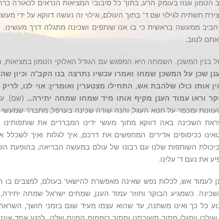
 הטמון וגנוז בעומק הרע, בתוך כל סיבובי המציאות הנראים לכאורה כ
רת תשתית לגילוי שם ד' בתוך העולם, וגילוי זה נעשה דווקא על ידי מעשי י
 חביב ממעשה בראשית כי בו אנו שותפים ושכינה מתגלה דרך מעשינו.
אתם לטוב.
ל בנין המשכן. השמחה היא המפגש עם הגודל האלוקי הטמון במציאות, ח
נן שכן על המשכן שמחו ואמרו עכשיו נתרצה בנו הקב"ה וכיון שה
ן אותו כולו שלהבת אש, התחילו מצטערין ואומרין: אוי לנו, לריק י
קר וראו עמוד הענן מקיף אותו מיד שמחו שמחה יתירה…
(שם). ע
וונות ומכפר על חטא העגל, והנה שורה שכינה בערפל, מתברר שמעשי יד
את השכינה באה דווקא מתוך מעשי ידינו המבררים את שותפותינו ושי
ינו ככיסופים אדירים המחפשים את דרכם, איך לגלות ואיך לשכלל 
יכולת השותפות שלנו עם רבונו של עולם במעשה הבריאה, בהופעת הש
ע את נעם ד' עלינו.
ן לעמוד אש, לכלות נפש שאינה מאפשרת להישאר בעולם, למצבים בו ה
נה. כשמגיע הבוקר וחוזר עמוד הענן, שמחים ישראל שמחה יתירה,
ע כל כך ואינו משתנה, עד שהוא עצמו מעיד שגם בזמני חושך, השראת
שילכו ויתגלו מתוך תשובתנו ומתוך רוממות החיים שלנו. לרגע אחד איננ