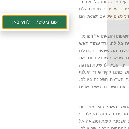
רחוקים מהשגחתו של הקב"ה.
דינו, על ידי השותפות שלנו
 המעשים של עם ישראל הם
שמיניסט? - לחץ כאן
שיפתו והוצאתו אל הפועל.
יה בלילה, ירד עמוד האש
גענו, מה שעשינו והגדלנו
ם ישראל משתדל ובונה את
ינו הובילו לחשיפת מדרגה
יכותנו לקידוש ד' העלוף
את השראת השכינה בעולם.
ראת השכינה. כשאנו שבים
חושך משתלט ואין אפשרות
 מרבים בשמחה. מתגלה כי
 השכינה קימת ומוציאה אל
ו מנותקים מרבונו של עולם.