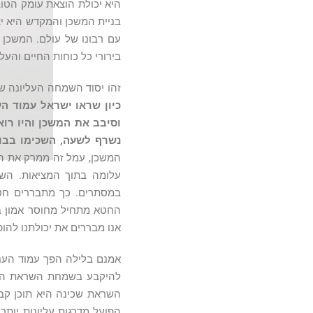
היא יכולת הוצאת עומק הטוב
בניית המשכן והמקדש היא יצי
עם רבונו של עולם. המשכן
בירורי כל כוחות החיים והעל
זהו יסוד השמחה העליונה ש
כיון שראו ישראל עמוד הע
וסיבב את המשכן והיו רואי
נשרף לשעה, השכימו בבו
המשכן, עמל זה ממרק את הע
עלומה בתוך המציאות. השר
במסתרים. כך מתבררים חטא
החטא מתחיל מחוסר אמון ב
אנו מבררים את יכולתנו להופי
אמנם בלילה הפך עמוד הענ
להיקבע בשמחת השראת השכי
השראת שכינה היא תוכן קבו
הפועל מדרגות עליונות יותר 