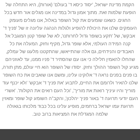
הקמת מדינת ישראל, 'יסוד כיסא ד' בעולם' (אורות), היא התחלה של
הופעת שלמות זאת. מתוך אמון גדול במדינה אנו מגלים אור חדש בכל
החגים. כשאנו שומעים את קול השופר באלול, אנו מגלים מעומק
העומקים שלנו את היכולת להופיע ולגלות הנהגה עליונה זו של 'פניך ד'
אבקש', של 'תקע בשופר גדול לחרותנו', לא של שופר קטן המוגבל אל
קנה המידה העולמי, אלא שופר גדול, מקיף וחזק, המעלה את כל
האבודים והנידחים, גם אלה שהתייאשו, שהתקטנו מלעגו של עמלק,
שהחלו להאמין חלילה כי אנו עם שהסתיר ד' פניו ממנו, עד לאוזניהם
מגיע קול השופר ההולך וחזק. יסודו של השופר הוא חיי עולם, מתן תורה,
בו פנים בפנים נראה ד' אלוקינו עלינו, ומשם אנו שואבים את כח השופר
שלנו להאיר ולרומם את החיים, לתבוע 'את פניך ד' אבקש' 'ולא יכנף עוד
מוריך והיו עיניך רואות את מוריך', 'וכל העם רואים את הקולות'. 'אשרי
העם יודעי תרועה ד' באור פניך יהלכון', והקב"ה השומע קול שופר ומאזין
תרועת עמו ישראל ברחמים, מופיע עלינו בכל כבוד מלכותו בגאולה
שלמה המגדלת את המציאות ברוב טוב.