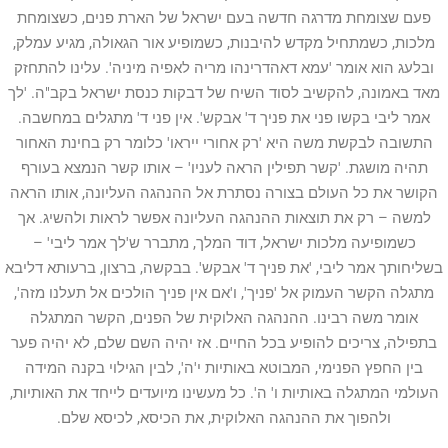
פעם שצומחת מדרגה חדשה בעם ישראל של הארת פנים, כשצומחת
מלכות, כשמתחיל מקדש להיבנות, כשמופיע אור הגאולה, מגיע עמלק,
ובלעג הוא אומר 'עמא דאהדרינהו מריה לאפיה מיניה'. עלינו להתחזק
מאד באמונה, להקשיב לסוד השיח של דבקות כנסת ישראל בקב"ה. 'לך
אמר ליבי בקשו פני את פניך ד' אבקש'. אין פני ד' מתגלים במחשבה.
התשובה לבקשת משה היא 'רק אחורי ייראו' כלומר רק בחינת האחור
תהיה מושגת. 'קשר תפילין הראה לעניו' – אותו קשר הנמצא בעורף
הקושר את כל העולם בצורה נסתרת אל ההנהגה העליונה, אותו הראה
למשה – רק את תוצאות ההנהגה העליונה אפשר לראות ולהשיג. אך
כשמופיעה מלכות ישראל, דוד המלך, מתברר ש'לך אמר ליבי' –
בשליחותך אמר ליבי, 'את פניך ד' אבקש'. בבקשה, ברצון, ברעותא דליבא
מתגלה הקשר העמוק אל 'פניך', ו'אם אין פניך הולכים אל תעלנו מזה',
אומר משה רבינו. ההנהגה האלוקית של הפנים, הקשר המתגלה
בתפילה, צריכים להופיע בכל החיים. אז יהיה השם שלם, לא יהיה פער
בין החפץ הפנימי, המבוטא באותיות י'ה', לבין הגילוי בקנה המידה
העולמי המתגלה באותיות ו' ה'. כל מעשינו מיועדים לייחד את האותיות,
ולהפוך את ההנהגה האלוקית, את הכיסא, לכיסא שלם.