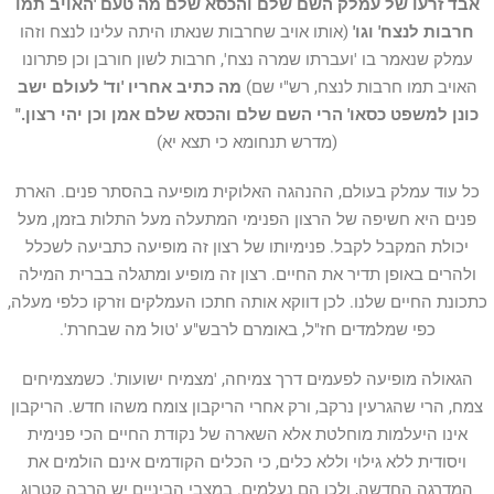
אבד זרעו של עמלק השם שלם והכסא שלם מה טעם 'האויב תמו
חרבות לנצח' וגו'
(אותו אויב שחרבות שנאתו היתה עלינו לנצח וזהו
עמלק שנאמר בו 'ועברתו שמרה נצח', חרבות לשון חורבן וכן פתרונו
האויב תמו חרבות לנצח, רש"י שם)
מה כתיב אחריו 'וד' לעולם ישב
כונן למשפט כסאו' הרי השם שלם והכסא שלם אמן וכן יהי רצון.
"
(מדרש תנחומא כי תצא יא)
כל עוד עמלק בעולם, ההנהגה האלוקית מופיעה בהסתר פנים. הארת
פנים היא חשיפה של הרצון הפנימי המתעלה מעל התלות בזמן, מעל
יכולת המקבל לקבל. פנימיותו של רצון זה מופיעה כתביעה לשכלל
ולהרים באופן תדיר את החיים. רצון זה מופיע ומתגלה בברית המילה
כתכונת החיים שלנו. לכן דווקא אותה חתכו העמלקים וזרקו כלפי מעלה,
כפי שמלמדים חז"ל, באומרם לרבש"ע 'טול מה שבחרת'.
הגאולה מופיעה לפעמים דרך צמיחה, 'מצמיח ישועות'. כשמצמיחים
צמח, הרי שהגרעין נרקב, ורק אחרי הריקבון צומח משהו חדש. הריקבון
אינו היעלמות מוחלטת אלא השארה של נקודת החיים הכי פנימית
ויסודית ללא גילוי וללא כלים, כי הכלים הקודמים אינם הולמים את
המדרגה החדשה, ולכן הם נעלמים. במצבי הביניים יש הרבה קטרוג