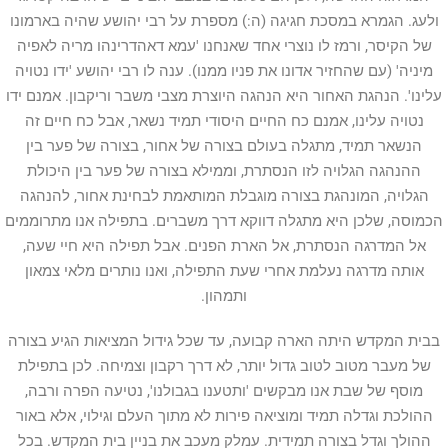
ולעג. הגמרא במסכת חגיגה (ה:) מספרת על רבי יהושע שהיה בארמונו
של הקיסר, ורמז לו נוצרי אחד שאנחנו 'עמא דאהדרינהו מריה לאפיה
מיניה' (עם שהחזיר אדונו את פניו ממנו). ענה לו רבי יהושע 'ידו נטויה
עלינו'. הנהגת האחור היא הנהגה היוצרת מצבי משבר וריקבון. אמנם ידו
נטויה עלינו, אמנם כח החיים היסודי תמיד נשאר, אבל כח חיים זה
הנשאר תמיד, מתגלה בעולם בצורה של אחור, בצורה של פער בין
ההנהגה הגלויה לזו הנסתרת, וממילא בצורה של פער בין היכולת
הגלויה, המונהגת בצורה מוגבלת המותאמת לבחינת אחור, להנהגה
הכמוסה, שלכן היא מתגלה דווקא דרך משברים. בתפילה אנו מתרוממים
אל המדרגה הנסתרת, אל הארת הפנים. אבל תפילה היא חיי שעה,
אותה מדרגה נעלמת אחרי שעת התפילה, ואנו נותרים מלאי צמאון
ותמהון.
בבית המקדש היתה הארה קבועה, עד שכל גידול המציאות הגיע בצורה
של מעבר מטוב לטוב גדול יותר, לא דרך רקבון וצמיחה. לכן בתפילת
מוסף של שבת אנו מבקשים 'ותטענו בגבולנו', נטיעה הפרה ורבה,
ההולכת וגדלה תמיד ומוציאה פירות לא מתוך העלם וגילוי, אלא באור
ההולך וגדל בצורה תמידית. עמלק מעכב את בניין בית המקדש. בכל