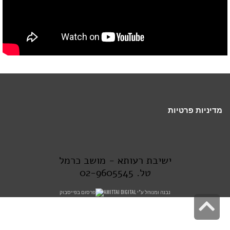
מדיניות פרטיות
ישיבת רעותא - מושב כרמל
טל. 02-9605545
נבנה ומנוהל ע"י AMITTAI DIGITAL
פרסום בפייסבוק
גלילה לראש העמוד