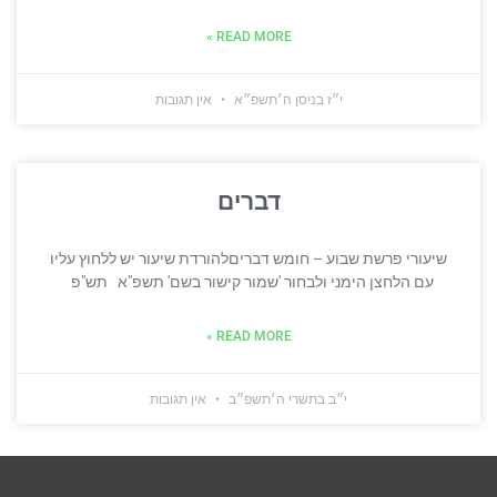
READ MORE »
י״ז בניסן ה׳תשפ״א
אין תגובות
דברים
שיעורי פרשת שבוע – חומש דבריםלהורדת שיעור יש ללחוץ עליו
עם הלחצן הימני ולבחור 'שמור קישור בשם' תשפ"א תש"פ
READ MORE »
י״ב בתשרי ה׳תשפ״ב
אין תגובות