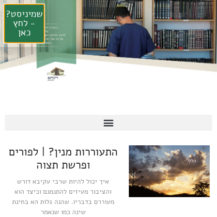
שמיניסט?
- לחץ
כאן
התעוררות מנין? | לפורים
כללי
ופרשת תצוה
איך יכול להיות שרבי עקיבא דורש
והציבור מעיזים להתנמנם וכיצד הוא
מעוררם בדבריו. שהנה גלות הא בחינת
שינה כמו שנאמר