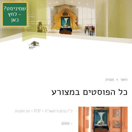
שמיניסט?
- לחץ
כאן
ראשי
»
מצורע
כל הפוסטים ב
מצורע
כ״ז בניסן ה׳תשע״ח
17:17
אין תגובות
ADMIN