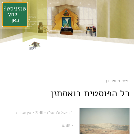
שמיניסט?
- לחץ
כאן
ראשי
»
ואתחנן
כל הפוסטים ב
ואתחנן
ד׳ באלול ה׳תשע״ז
20:46
אין תגובות
ADMIN