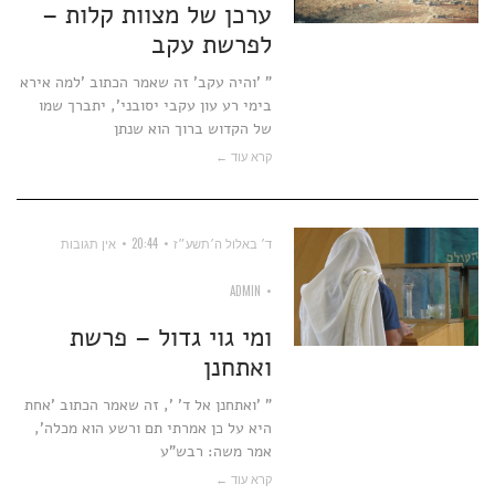
ערכן של מצוות קלות –
לפרשת עקב
" 'והיה עקב' זה שאמר הכתוב 'למה אירא
בימי רע עון עקבי יסובני', יתברך שמו
של הקדוש ברוך הוא שנתן
קרא עוד ←
ד׳ באלול ה׳תשע״ז
20:44
אין תגובות
ADMIN
ומי גוי גדול – פרשת
ואתחנן
" 'ואתחנן אל ד' ', זה שאמר הכתוב 'אחת
היא על כן אמרתי תם ורשע הוא מכלה',
אמר משה: רבש"ע
קרא עוד ←