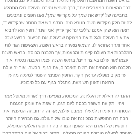
בראש השנה המחשבה האלוקית מתגלה בתור מכוננת עולם, מתגלה
דרך המאורות המוגבלים יותר, דרך השמש והירח. העולם כולו מתמלא
בתביעה של 'קדש את שמך על מקדישי שמך', ואנו חפצים ונתבעים
להיות חלק מקידוש השם הנורא הזה. הס"מ חש את החסר שבקידוש ד',
רואה הוא שהן אמנם ש'ליבי ער' אך עדיין 'אני ישנה'. חפץ הוא להביא
את אור העולם ולגלות את המצוקה שבעולם, את הכיעור והרשע שכל
אחד ואחד אחראי לו. השמש מאירה בראש השנה, השאיפות הגדולות
המלבבות את העולם קיימות ומפעמות, אך הלבנה מכוסה. בראש השנה
עצמו 'אור עולם באוצר חיים', בראש השנה עצמו הלבנה נכסית. אור
הלבנה הוא המחיה את רמ"ח האיברים, את הגוף והבשר. ואור זה עולה
עד מקום מופלא עד אין חקר. החפץ הפנימי העומד למעלה מהעין
הרואה והאוזן השומעת, מתגלה בגוף עם כל סיבוכיו.
ההנהגה האלוקית העליונה, המכוסה, מופיעה דרך 'אורות מאופל אמר
ויהי'. תקיעת השופר בכסה ליום חגנו, חושפת את עומק המגמה
הנסתרת העומדת למעלה ממבט עולמי, אף זה הרחב, זה המעמיד את
הבחירה החופשית כמכוננת את טובו של העולם. גם הבחירה היותר
חופשית של האדם היא האופן והצורה בה החופש האלוקי המופלא,
העומד למעלה מיכולת חקירה מתגלה. מתוך 'כבוד אלוקים הסתר דבר'