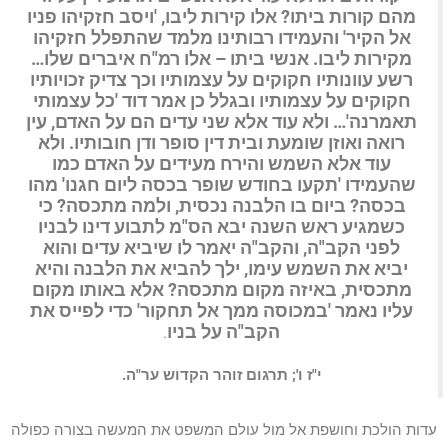
מהם קורות ביתו? אלו קירות ליבו, 'ויסב חזקיהו פניו
אל הקיר' והעמידו רבותינו מלמד שהתפלל חזקיהו
מקירות ליבו. אנשי ביתו – אלו רמ"ח איברים שלו…
רשע עוונותיו חקוקים על עצמותיו וכך צדיק זכויותיו
חקוקים על עצמותיו ובגלל כן אמר דוד 'כל עצמותי
תאמרנה'… ולא עוד אלא שני עדים הם על האדם, עין
רואה ואוזן שומעת ובית דין סופר ודן חובותיו. ולא
עוד אלא השמש והירח מעידים על האדם כמו
שהעמידו 'תקעו בחודש שופר בכסה ליום חגנו' מהו
בכסה? ביום בו הלבנה נכסית, ולמה מתכסה? כי
כשמגיע ראש השנה יבא הס"מ לתבוע דינו לבניו
לפני הקב"ה, והקב"ה יאמר לו שיביא עדים והוא
יביא את השמש עימו, ילך להביא את הלבנה והיא
מתכסית, באיזה מקום מתכסה? אלא באותו מקום
עליו נאמר 'במכוסה ממך אל תחקור' כדי לפייס את
הקב"ה על בניו
.
י"ז ו'; תרגום זוהר הקדוש ער"ה.
עדות הולכת וחושפת אל מול עולם המשפט את המעשה בצורה כפולה