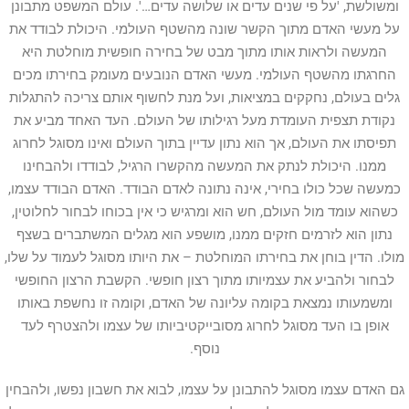
ומשולשת, 'על פי שנים עדים או שלושה עדים…'. עולם המשפט מתבונן
על מעשי האדם מתוך הקשר שונה מהשטף העולמי. היכולת לבודד את
המעשה ולראות אותו מתוך מבט של בחירה חופשית מוחלטת היא
החרגתו מהשטף העולמי. מעשי האדם הנובעים מעומק בחירתו מכים
גלים בעולם, נחקקים במציאות, ועל מנת לחשוף אותם צריכה להתגלות
נקודת תצפית העומדת מעל רגילותו של העולם. העד האחד מביע את
תפיסתו את העולם, אך הוא נתון עדיין בתוך העולם ואינו מסוגל לחרוג
ממנו. היכולת לנתק את המעשה מהקשרו הרגיל, לבודדו ולהבחינו
כמעשה שכל כולו בחירי, אינה נתונה לאדם הבודד. האדם הבודד עצמו,
כשהוא עומד מול העולם, חש הוא ומרגיש כי אין בכוחו לבחור לחלוטין,
נתון הוא לזרמים חזקים ממנו, מושפע הוא מגלים המשתברים בשצף
מולו. הדין בוחן את בחירתו המוחלטת – את היותו מסוגל לעמוד על שלו,
לבחור ולהביע את עצמיותו מתוך רצון חופשי. הקשבת הרצון החופשי
ומשמעותו נמצאת בקומה עליונה של האדם, וקומה זו נחשפת באותו
אופן בו העד מסוגל לחרוג מסובייקטיביותו של עצמו ולהצטרף לעד
נוסף.
גם האדם עצמו מסוגל להתבונן על עצמו, לבוא את חשבון נפשו, ולהבחין