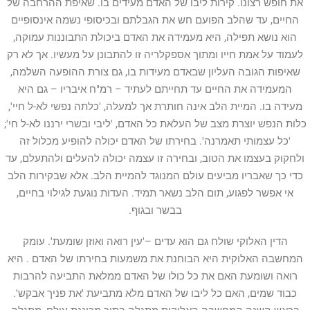
את חופש רצונו. קירות ליבו של האדם מעידים בו. שאיפת ההרחבה של
החיים, עד שהלב הפועם חש את הגבלתם ובכיסופי נשמה אינסופיים
הוא נושא תפילה, היא מעמידה את האדם ביכולת התבוננות עמוקה,
לעמוד על אמת חייו ומתוך אספקלריה זו להתבונן על מעשיו. אך לא רק
שאיפות הגובה העליון שבאדם מעידות בו, גם צורת ההופעה השלמה,
המעמידה את החיים עד תחייתם לעתיד – רמ"ח איבריו – גם היא
מעידה בו. המיית הלב אינה חותרת אך למעלה, 'כלתה נפשי לא-ל חיי',
כלות הנפש יוצרת מצב של העלאת כל האדם, 'ליבי ובשרי ירננו לא-ל חי';
'כל עצמותי תאמרנה'. בחירתו של האדם יכולה להופיע מכלול זה
ולחקוק בעצמו את הטוב, ובחירה זו עצמה יכולה להעלים ולהתעלם, עד
כדי כך שאבריו מביעים עולם המנוגד להמיית הלב. אלא שבקירות הלב
אי אפשר לפגוע, תום הלב נשאר תמיד. העדות נוגעת לגילוי בחיים,
בבשר ובגוף.
הדין האלוקי שולח גם הוא עדים –'עין רואה ואוזן שומעת'. עומק
המחשבה האלוקית היא הבוחנת את משמעות בחירתו של האדם . היא
רואה ושומעת האם את כל כולו של האדם ממלאת התביעה להרבות
כבוד שמים, האם כל ליבו של האדם מלא מתביעת 'את פניך אבקש'.